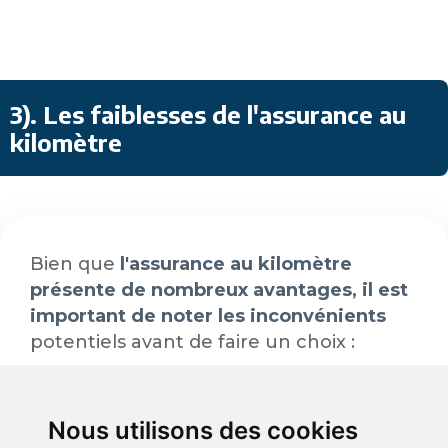
3). Les faiblesses de l'assurance au
kilomètre
Bien que
l'assurance au kilomètre
présente de nombreux avantages, il est
important de noter les inconvénients
potentiels avant de faire un choix :
Certains contrats nécessitent
l'installation de boîtiers GPS ou
Nous utilisons des cookies
d'applications pour suivre le