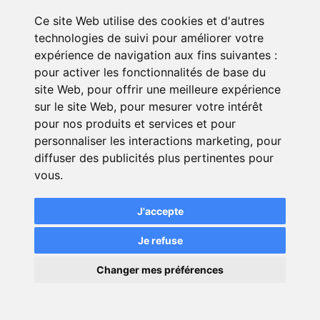
kilométrage. Cela peut être perçu
Ce site Web utilise des cookies et d'autres
comme une intrusion dans la vie
technologies de suivi pour améliorer votre
privée.
expérience de navigation aux fins suivantes :
pour activer les fonctionnalités de base du
La gestion des données recueillies
site Web
,
pour offrir une meilleure expérience
par les assureurs peut soulever des
sur le site Web
,
pour mesurer votre intérêt
préoccupations en matière de
pour nos produits et services et pour
confidentialité et de sécurité.
personnaliser les interactions marketing
,
pour
Le risque de frais supplémentaires
diffuser des publicités plus pertinentes pour
vous
en sous-estimant le kilométrage et
.
celui de la majoration de primes en
cas de dépassements fréquents
J'accepte
demande réflexion.
Je refuse
La complexité de la gestion par
×
Changer mes préférences
l'ajustement constant du
💬
Une question ?
kilométrage peut être fastidieuse
pour l’assuré, lui demandant