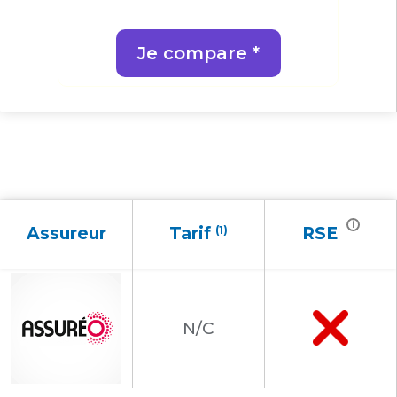
Je compare *
i
Assureur
Tarif
(1)
RSE
N/C