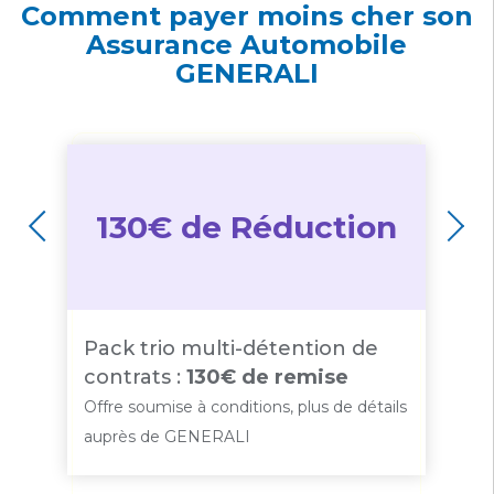
Comment payer moins cher son
Assurance Automobile
GENERALI
130€ de Réduction
Pack trio multi-détention de
3
contrats :
130€ de remise
5
Offre soumise à conditions, plus de détails
Of
auprès de GENERALI
a
ls