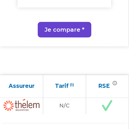
Je compare *
i
Assureur
Tarif
(1)
RSE
N/C