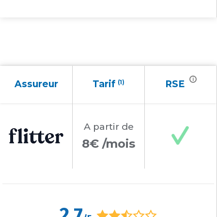
i
Assureur
Tarif
(1)
RSE
A partir
de
8€ /mois
2,7