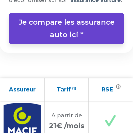
d’économiser sur son
assurance voiture
.
Je compare les assurance
auto ici *
i
Assureur
Tarif
(1)
RSE
A partir
de
21€ /mois