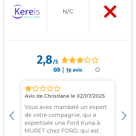
N/C
2,8
/5
16
avis
i
Avis de Christiane le 02/07/2025
Av
11
Vous avez mandaté un expert
de
de votre compagnie, qui a
To
expertisée une Ford Kuna à
d'
MURET chez FORD, qui est
Co