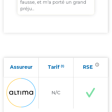
fausse, et m'a porté un grand
pa
préju...
co
en
i
Assureur
Tarif
(1)
RSE
N/C