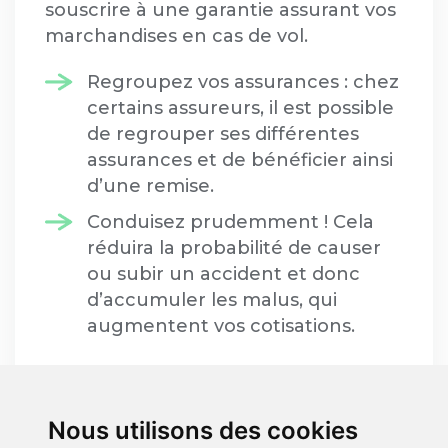
souscrire à une garantie assurant vos
marchandises en cas de vol.
Regroupez vos assurances : chez
certains assureurs, il est possible
de regrouper ses différentes
assurances et de bénéficier ainsi
d’une remise.
Conduisez prudemment ! Cela
réduira la probabilité de causer
ou subir un accident et donc
d’accumuler les malus, qui
augmentent vos cotisations.
Bon à savoir : utilisez notre
comparateur en ligne pour comparer
Nous utilisons des cookies
les tarifs et réduire les coûts ! Un