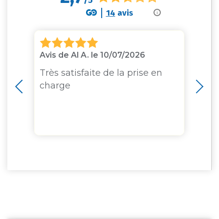
/5
14
avis
i
Avis de Al A. le 10/07/2026
Av
ne
Très satisfaite de la prise en
Cl
e
charge
an
n
ex
tr
vo