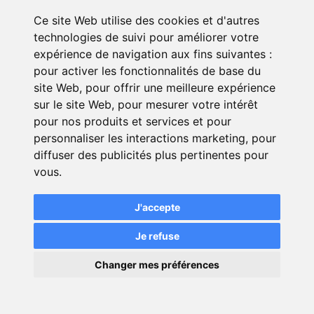
devis gratuit en moins de 5 min !
Ce site Web utilise des cookies et d'autres
technologies de suivi pour améliorer votre
L’assurance voiture est obligatoire
expérience de navigation aux fins suivantes :
pour un auto-entrepreneur mais le
pour activer les fonctionnalités de base du
type d’assurance auquel vous allez
site Web
,
pour offrir une meilleure expérience
souscrire dépend de vos besoins et
sur le site Web
,
pour mesurer votre intérêt
de votre type d’activité.
pour nos produits et services et pour
Si vous utilisez votre véhicule
personnaliser les interactions marketing
,
pour
diffuser des publicités plus pertinentes pour
occasionnellement, une extension de
vous
.
garantie peut suffire. Si votre
véhicule est un outil de travail, une
J'accepte
assurance auto professionnelle est
vivement recommandée.
Je refuse
Usage professionnel occasionnel
×
(consultants, freelances) ➝ extension
Changer mes préférences
💬
Une question ?
de garantie
Usage professionnel intensif (livreurs,