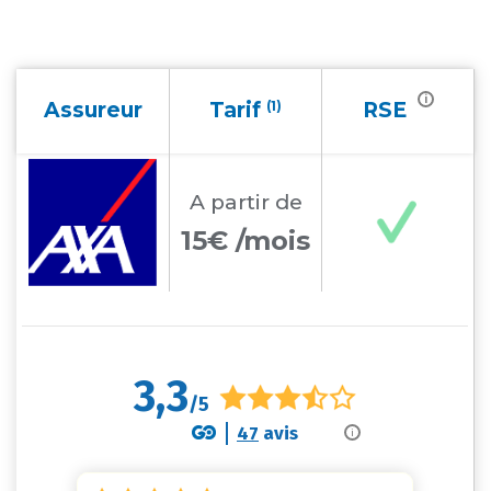
i
Assureur
Tarif
(1)
RSE
A partir
de
15€ /mois
3,3
/5
47
avis
i