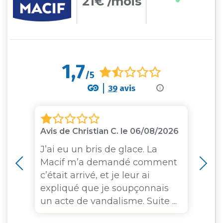
21€ /mois
1,7
/5
39
avis
i
Avis de Christian C. le 06/08/2026
Av
J’ai eu un bris de glace. La
Je
Macif m’a demandé comment
Ma
e
c’était arrivé, et je leur ai
au
expliqué que je soupçonnais
mo
un acte de vandalisme. Suite ...
ex
la