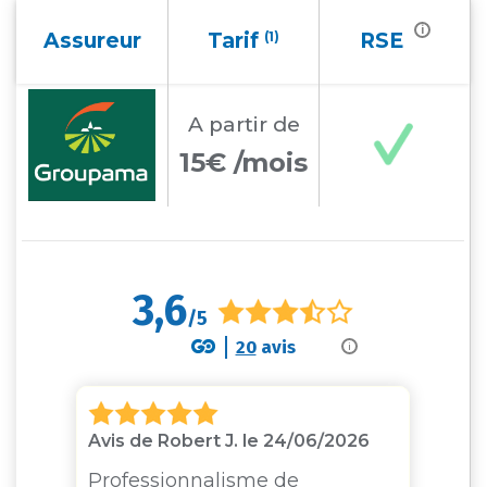
i
Assureur
Tarif
(1)
RSE
A partir
de
15€ /mois
3,6
/5
20
avis
i
Avis de Robert J. le 24/06/2026
Av
Professionnalisme de
G