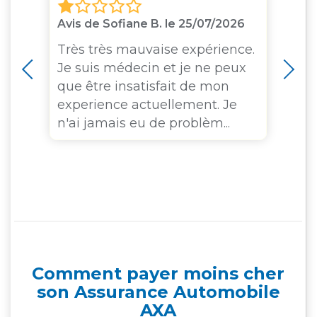
Avis de Sofiane B. le 25/07/2026
Av
Très très mauvaise expérience.
Su
Je suis médecin et je ne peux
l'
que être insatisfait de mon
m
experience actuellement. Je
in
n'ai jamais eu de problèm...
in
le
Comment payer moins cher
son Assurance Automobile
AXA