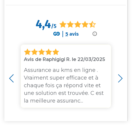
4,4
/5
5
avis
i
Avis de Raphigigi R. le 22/03/2025
Av
Assurance au kms en ligne .
Au
Vraiment super efficace et à
so
oi
chaque fois ça répond vite et
sa
une solution est trouvée. C est
la meilleure assuranc...