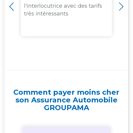
l'interlocutrice avec des tarifs
do
 à
très intéressants
au
ns
vi
de
Comment payer moins cher
son Assurance Automobile
GROUPAMA