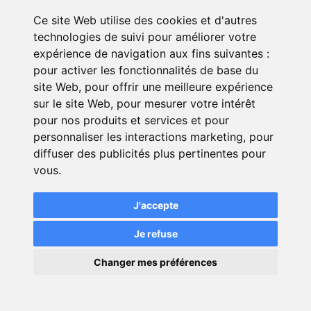
ABARTH 500 E ;
Ce site Web utilise des cookies et d'autres
technologies de suivi pour améliorer votre
ABARTH 500 E Pack : avec une
expérience de navigation aux fins suivantes :
caméra de recul + radar de
pour activer les fonctionnalités de base du
stationnement à 360° ;
site Web
,
pour offrir une meilleure expérience
ABARTH 500 E Turismo : avec une
sur le site Web
,
pour mesurer votre intérêt
sellerie en cuir et un pédalier sport.
pour nos produits et services et pour
personnaliser les interactions marketing
,
pour
diffuser des publicités plus pertinentes pour
vous
.
J'accepte
Simulation gratuite en
Je refuse
quelques clics *
×
Changer mes préférences
💬
Une question ?