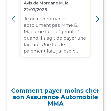
Avis de Morgane M. le
Avis
22/07/2026
n
C’e
s
MMA
Je ne recommande
en
de m
absolument pas Mme B. !
rès
act
Madame fait la "gentille"
n
att
quand il s'agit de payer une
dep
facture. Une fois le
paiement fait, j'ai osé p...
Comment payer moins cher
son Assurance Automobile
MMA