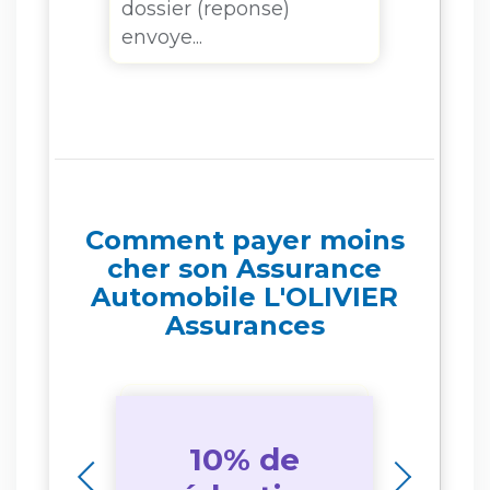
fonct
dossier (reponse)
revan
envoye...
Comment payer moins
cher son Assurance
Automobile L'OLIVIER
Assurances
10% de