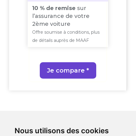
10 % de remise
sur
10% 
ère
l’assurance de votre
roul
e
2ème voiture
km p
de
Offre soumise à conditions, plus
Offre 
 plus
de détails auprès de MAAF
de dét
Je compare *
Nous utilisons des cookies