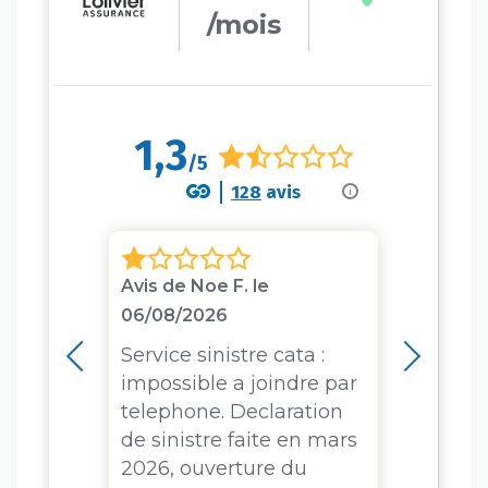
/mois
1,3
/5
128
avis
i
Avis de Noe F. le
Avis 
06/08/2026
Mon 
cette
ré car
Service sinistre cata :
extr
cteur
impossible a joindre par
décev
de
telephone. Declaration
qu’a
nce
de sinistre faite en mars
survi
2026, ouverture du