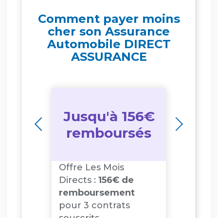
Comment payer moins
cher son Assurance
Automobile DIRECT
ASSURANCE
Jusqu'à 156€
rts
20
remboursés
nage :
Offre Les Mois
Offre 
r le
Directs :
156€ de
20€ of
eul
remboursement
parrain
pour 3 contrats
itions,
Offre so