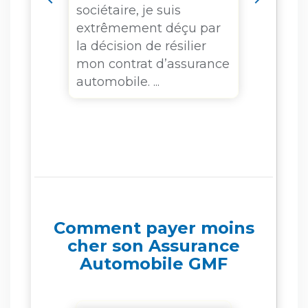
sociétaire, je suis
renco
rd de
extrêmement déçu par
l’age
ues
la décision de résilier
Mende
é l...
mon contrat d’assurance
écono
automobile. ...
somm
ses r
Comment payer moins
cher son Assurance
Automobile GMF