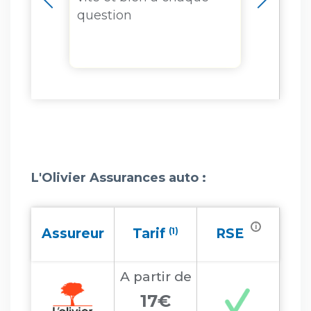
question
garan
mon 
L'Olivier Assurances auto :
i
Assureur
Tarif
(1)
RSE
A partir
de
17€