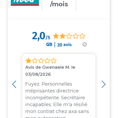
/mois
2,0
/5
30
avis
i
3
Avis de Gwenaele M. le
Avis
03/08/2026
e un
Je 
la 
Fuyez. Personnelles
con
méprisantes directrice
sini
incompétente. Secrétaire
MAA
incapables. Elle m'a résilié
de 2
mon contrat chez axa sans