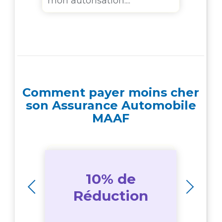
mon autorisation....
Comment payer moins cher
son Assurance Automobile
MAAF
tre
10% de
e
Réduction