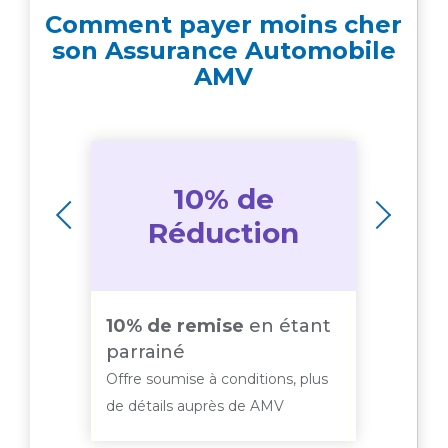
Comment payer moins cher
son Assurance Automobile
AMV
10% de
n
Réduction
ats :
rédu
10% de remise
en étant
s
10% 
parrainé
cont
Offre soumise à conditions, plus
supp
de détails auprès de AMV
 plus
Offre 
de dét