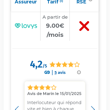
Assureur
Tarif
(1)
RSE
A partir
de
9.00€
/mois
4,2
/5
5
avis
i
/2023
Avis de Marin le 15/01/2025
Avis 
t bon
Interlocuteur qui répond
Satis
cule
vite et bien à chaque
de l'