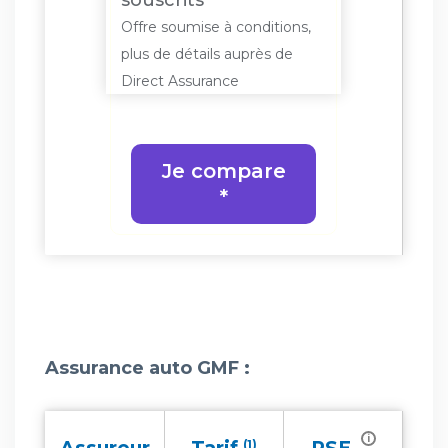
souscrits
s de
plus de 
Offre soumise à conditions,
Direct A
plus de détails auprès de
Direct Assurance
re
J
Je compare
*
Assurance auto GMF :
i
(1)