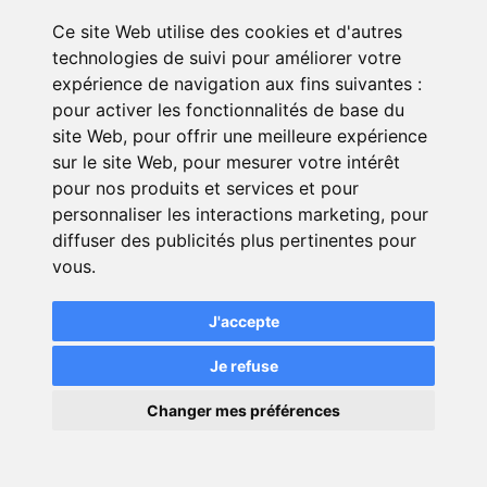
Ce site Web utilise des cookies et d'autres
technologies de suivi pour améliorer votre
expérience de navigation aux fins suivantes :
pour activer les fonctionnalités de base du
site Web
,
pour offrir une meilleure expérience
sur le site Web
,
pour mesurer votre intérêt
3)
.
Coût assurance tous risques
pour nos produits et services et pour
personnaliser les interactions marketing
,
pour
diffuser des publicités plus pertinentes pour
vous
.
Combien coûte une assurance tous
J'accepte
risques sur une CITROËN Ë-C4 ?
Quelques exemples :
Je refuse
×
Changer mes préférences
💬
Une question ?
Assurance
Tarifs