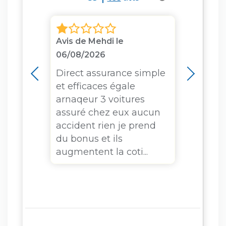
Avis de Mehdi le
Avis d
06/08/2026
03/08
à la
Direct assurance simple
Bonj
ce.
et efficaces égale
m'env
n'ai
arnaqeur 3 voitures
du c
assuré chez eux aucun
mett
ies de
accident rien je prend
respo
t...
du bonus et ils
je ne 
augmentent la coti...
de l'a