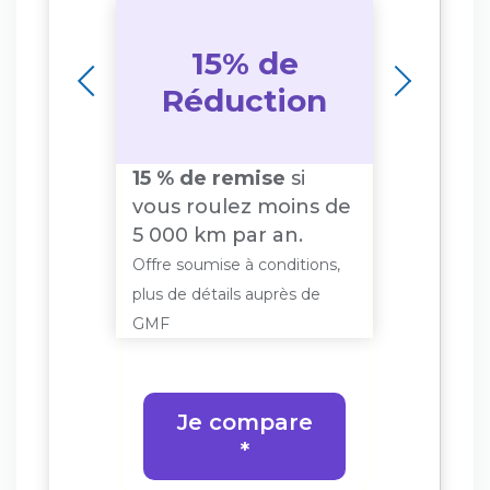
e
15% de
Ju
on
Réduction
de
si
15 % de remise
si
Jusqu
vous roulez moins de
remis
5 000 km par an.
déten
véhic
Offre soumise à conditions,
itions,
Offre so
plus de détails auprès de
s de
plus de 
GMF
GMF
Je compare
re
*
J