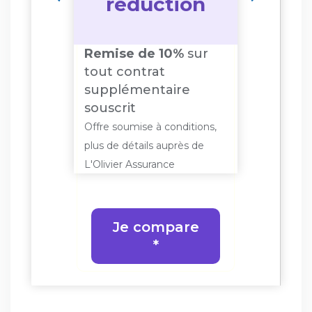
sés
réduction
re
Remise de 10%
sur
nage :
Offre 
tout contrat
rsés
50€ d
supplémentaire
itions,
Offre so
souscrit
s de
plus de 
Offre soumise à conditions,
L'Olivie
plus de détails auprès de
L'Olivier Assurance
re
J
Je compare
*