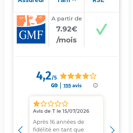
Assureur
Tarif
RSE
A partir
de
7.92€
/mois
4,2
/5
155
avis
i
/2023
Avis de T le 15/07/2026
Avis d
28/06
idèle
Après 16 années de
ens à
fidélité en tant que
Le con