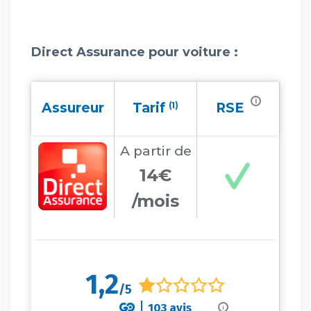
Direct Assurance pour voiture :
i
Assureur
Tarif
(1)
RSE
A partir
de
14€
/mois
1,2
/5
103
avis
i