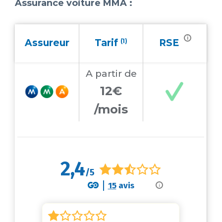
Assurance voiture MMA :
i
Assureur
Tarif
(1)
RSE
A partir
de
12€
/mois
2,4
/5
15
avis
i