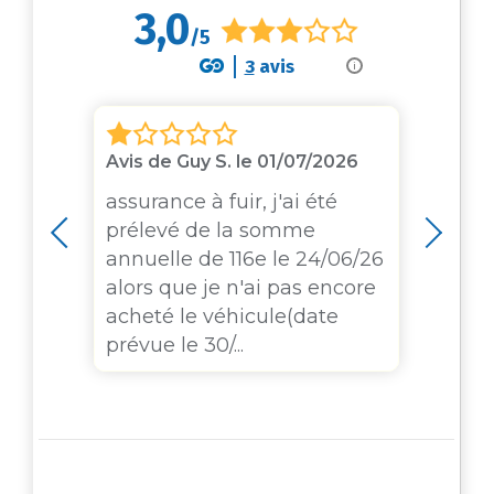
3,0
/5
3
avis
i
Avis de Guy S. le 01/07/2026
Avis
a
assurance à fuir, j'ai été
cet
prélevé de la somme
con
ère
annuelle de 116e le 24/06/26
ont
alors que je n'ai pas encore
acheté le véhicule(date
prévue le 30/...