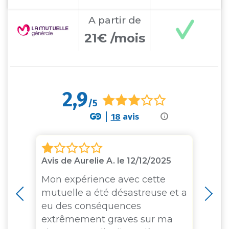
A partir
de
21€ /mois
2,9
/5
18
avis
i
Avis de Aurelie A. le 12/12/2025
Av
Mon expérience avec cette
Je
ns
mutuelle a été désastreuse et a
j'
it
eu des conséquences
,,
extrêmement graves sur ma
ra