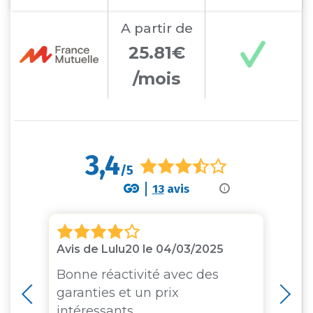
A partir
de
25.81€
/mois
3,4
/5
13
avis
i
Avis de Lulu20 le 04/03/2025
Av
Bonne réactivité avec des
Vr
garanties et un prix
le
intéressants
in