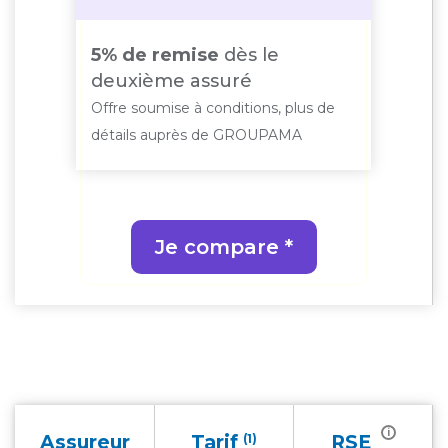
5% de remise
dès le
- 2
es
deuxième assuré
en
Offre soumise à conditions, plus de
Offr
de
détails auprès de GROUPAMA
dét
Je compare *
i
Assureur
Tarif
(1)
RSE