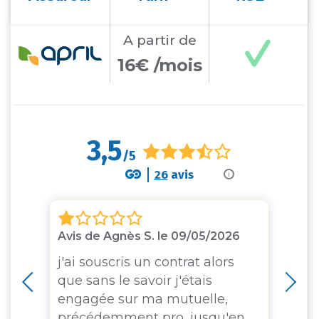
A partir
de
16€ /mois
3,5
/5
26
avis
i
Avis de Agnès S. le 09/05/2026
Av
j'ai souscris un contrat alors
à
que sans le savoir j'étais
engagée sur ma mutuelle,
se
précédemment pro, jusqu'en