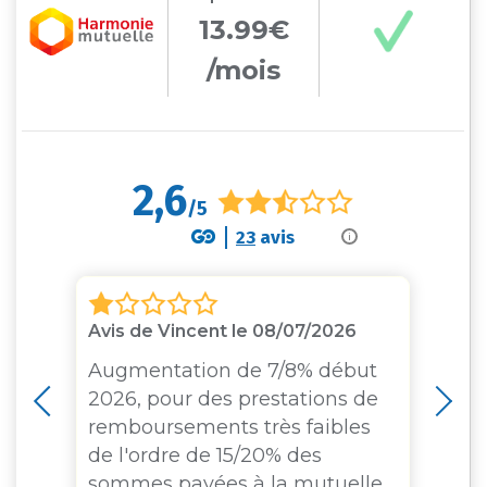
13.99€
/mois
2,6
/5
23
avis
i
Avis de Vincent le 08/07/2026
Av
Augmentation de 7/8% début
2026, pour des prestations de
remboursements très faibles
t
de l'ordre de 15/20% des
sommes payées à la mutuelle.