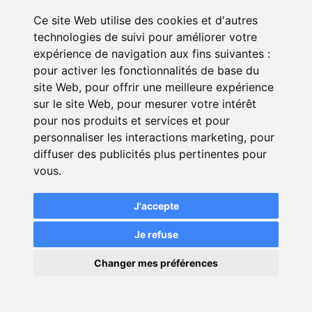
actes de prévention : vaccins,
Ce site Web utilise des cookies et d'autres
pédicures par exemple. Les
technologies de suivi pour améliorer votre
forfaits peuvent représenter des
expérience de navigation aux fins suivantes :
remboursements allant de 60 €
pour activer les fonctionnalités de base du
à 250 €/an.
site Web
,
pour offrir une meilleure expérience
Un taux de remboursement de
sur le site Web
,
pour mesurer votre intérêt
plus de
200 % et jusqu’à 400
pour nos produits et services et pour
personnaliser les interactions marketing
%
de la Base de Remboursment
,
pour
diffuser des publicités plus pertinentes pour
pour les consultations médicales
vous
.
et dépassement d’honoraires, le
forfait hospitalier, les visites et
J'accepte
actes infirmiers…
Je refuse
Le remboursement aux frais réels
.
×
Changer mes préférences
Pour les meilleures garanties, le
💬
Une question ?
remboursement est égal à la
dépense engagée par l’adhérent.