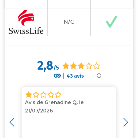
N/C
2,8
/5
43
avis
i
2
Avis de Grenadine Q. le
Av
21/07/2026
J’
fa
a
j’