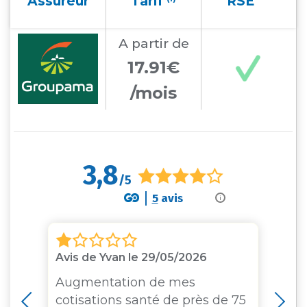
Assureur
Tarif
RSE
A partir
de
17.91€
/mois
3,8
/5
5
avis
i
Avis de Yvan le 29/05/2026
Av
Augmentation de mes
Su
cotisations santé de près de 75
su