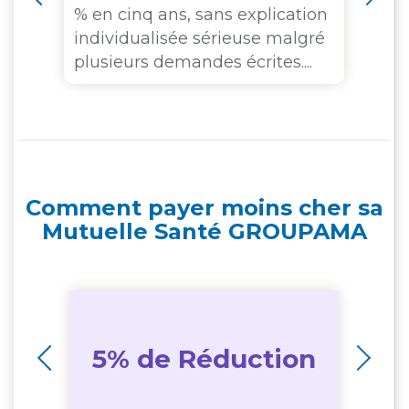
t.
% en cinq ans, sans explication
individualisée sérieuse malgré
plusieurs demandes écrites....
Comment payer moins cher sa
Mutuelle Santé GROUPAMA
e
5% de Réduction
2
e