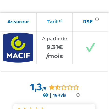
i
Assureur
Tarif
(1)
RSE
A partir
de
9.31€
/mois
1,3
/5
16
avis
i