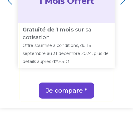
1 Mois Offert
Gratuité de 1 mois
sur sa
t
-
cotisation
l
Offre soumise à conditions, du 16
ls
Of
septembre au 31 décembre 2024, plus de
a
détails auprès d'AESIO
Je compare *