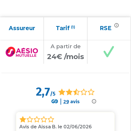
i
Assureur
Tarif
(1)
RSE
A partir
de
24€ /mois
2,7
/5
29
avis
i
Avis de Aissa B. le 02/06/2026