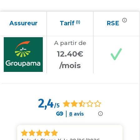
i
Assureur
Tarif
(1)
RSE
A partir
de
12.40€
/mois
2,4
/5
8
avis
i