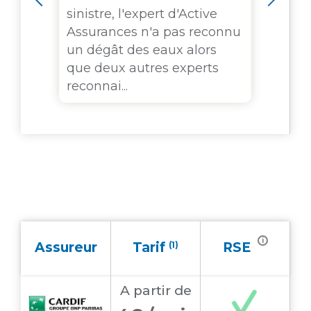
plui
sinistre, l'expert d'Active
son
log
Assurances n'a pas reconnu
a g
un dégât des eaux alors
mon
que deux autres experts
reconnai...
i
Assureur
Tarif
(1)
RSE
A partir
de