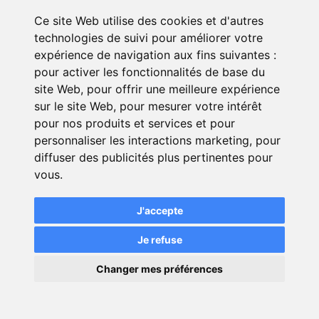
Ce site Web utilise des cookies et d'autres
technologies de suivi pour améliorer votre
expérience de navigation aux fins suivantes :
pour activer les fonctionnalités de base du
site Web
,
pour offrir une meilleure expérience
sur le site Web
,
pour mesurer votre intérêt
Pour vérifier les meilleures offres
pour nos produits et services et pour
personnaliser les interactions marketing
,
pour
assurance habitation propriétaires pour
diffuser des publicités plus pertinentes pour
votre appartement, saisissez vos
vous
.
données personnelles et
comparez
.
J'accepte
Je refuse
×
Changer mes préférences
💬
Une question ?