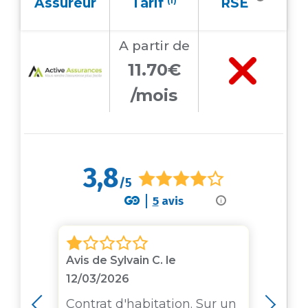
Assureur
Tarif
(1)
RSE
A partir
de
11.70€
/mois
3,8
/5
5
avis
i
3
Avis de Sylvain C. le
Avis
12/03/2026
eur
Sui
des
Contrat d'habitation. Sur un