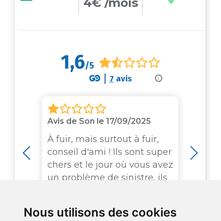
4€ /mois
1,6
/5
7
avis
i
Avis de Son le 17/09/2025
Avi
19/
is
À fuir, mais surtout à fuir,
mon
conseil d'ami ! Ils sont super
Pas
uis
chers et le jour où vous avez
pou
 de
un problème de sinistre, ils
diag
ice
ne sont plus là. Ils se...
aya
débu
Nous utilisons des cookies